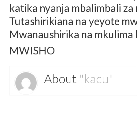
katika nyanja mbalimbali za
Tutashirikiana na yeyote m
Mwanaushirika na mkulima 
MWISHO
About
"kacu"