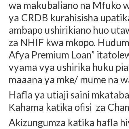
wa makubaliano na Mfuko wa
ya CRDB kurahisisha upatik
ambapo ushirikiano huo ut
za NHIF kwa mkopo. Huduma 
Afya Premium Loan” itatol
vyama vya ushirika huku pi
maaana ya mke/ mume na wa
Hafla ya utiaji saini mkata
Kahama katika ofisi za Cha
Akizungumza katika hafla h