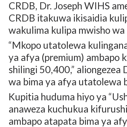
CRDB, Dr. Joseph WIHS ame
CRDB itakuwa ikisaidia kuli
wakulima kulipa mwisho wa
“Mkopo utatolewa kulingana
ya afya (premium) ambapo k
shilingi 50,400,” aliongeze
wa bima ya afya utatolewa b
Kupitia huduma hiyo ya “Ush
anaweza kuchukua kifurushi 
ambapo atapata bima ya afy