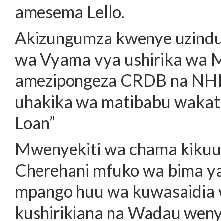
amesema Lello.
Akizungumza kwenye uzinduz
wa Vyama vya ushirika wa 
amezipongeza CRDB na NHIF
uhakika wa matibabu wakati
Loan”
Mwenyekiti wa chama kikuu
Cherehani mfuko wa bima ya
mpango huu wa kuwasaidia 
kushirikiana na Wadau weny