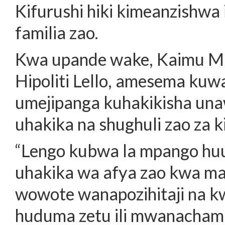
Kifurushi hiki kimeanzishwa
familia zao.
Kwa upande wake, Kaimu M
Hipoliti Lello, amesema kuw
umejipanga kuhakikisha una
uhakika na shughuli zao za k
“Lengo kubwa la mpango hu
uhakika wa afya zao kwa m
wowote wanapozihitaji na 
huduma zetu ili mwanachama