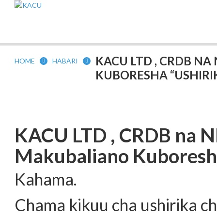
KACU LTD , CRDB N
HOME
HABARI
KUBORESHA “USHIRI
KACU LTD , CRDB na N
Makubaliano Kuboresha
Kahama.
Chama kikuu cha ushirika 