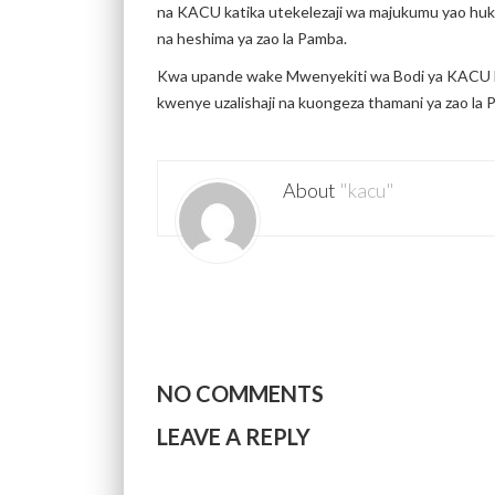
na KACU katika utekelezaji wa majukumu yao huku 
na heshima ya zao la Pamba.
Kwa upande wake Mwenyekiti wa Bodi ya KACU LT
kwenye uzalishaji na kuongeza thamani ya zao la
About
"kacu"
NO COMMENTS
LEAVE A REPLY