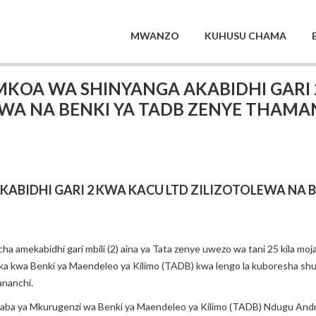
MWANZO
KUHUSU CHAMA
KOA WA SHINYANGA AKABIDHI GARI 
WA NA BENKI YA TADB ZENYE THAMANI
BIDHI GARI 2 KWA KACU LTD ZILIZOTOLEWA NA B
amekabidhi gari mbili (2) aina ya Tata zenye uwezo wa tani 25 kila moj
 kwa Benki ya Maendeleo ya Kilimo (TADB) kwa lengo la kuboresha shughu
nanchi.
 Niaba ya Mkurugenzi wa Benki ya Maendeleo ya Kilimo (TADB) Ndugu An