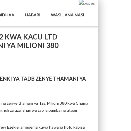
BIDHAA
HABARI
WASILIANA NASI
2 KWA KACU LTD
 YA MILIONI 380
ENKI YA TADB ZENYE THAMANI YA
a na zenye thamani ya Tzs. Milioni 380 kwa Chama
li za uzalishaji wa zao la pamba na utoaji
drew Ezekiel amesema kuwa hawana hofu kabisa