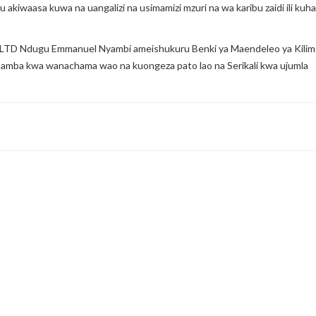
akiwaasa kuwa na uangalizi na usimamizi mzuri na wa karibu zaidi ili ku
D Ndugu Emmanuel Nyambi ameishukuru Benki ya Maendeleo ya Kilimo k
 Pamba kwa wanachama wao na kuongeza pato lao na Serikali kwa ujumla