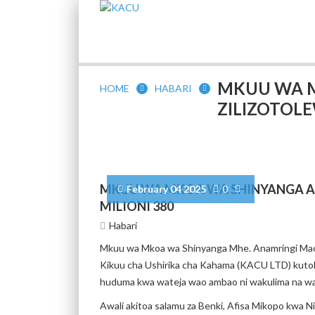
MKUU WA M
HOME
HABARI
ZILIZOTOLE
MKUU WA MKOA WA SHINYANGA AKA
February 04 2025
0
MILIONI 380
Habari
Mkuu wa Mkoa wa Shinyanga Mhe. Anamringi Macha 
Kikuu cha Ushirika cha Kahama (KACU LTD) kutoka
huduma kwa wateja wao ambao ni wakulima na wa
Awali akitoa salamu za Benki, Afisa Mikopo kwa